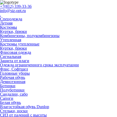
+7(812) 339-33-36
info@siz-opt.ru
.
Спецодежда
Летняя
Костюмы
Куртки, брюки
Комбинезоны, полукомбинезоны
Утепленная
Костюмы утепленные
Куртки, брюки
Флисовая одежда
Сигнальная
Защита от влаги
Одежда ограниченного срока эксплуатации
Флиc, Софтшел
Головные уборы
Рабочая обувь
Демисезонная
Ботинки
Полуботинки
Сандалии, сабо
Сапоги
Белая обувь
Влагостойкая обувь Dunlop
Стельки, носки
СИЗ от падений с высоты