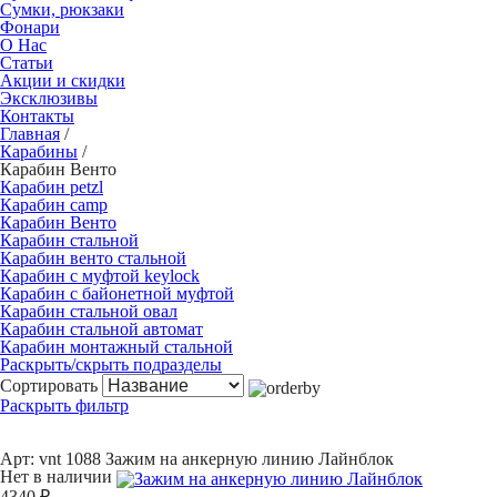
Сумки, рюкзаки
Фонари
О Нас
Статьи
Акции и скидки
Эксклюзивы
Контакты
Главная
/
Карабины
/
Карабин Венто
Карабин petzl
Карабин camp
Карабин Венто
Карабин стальной
Карабин венто стальной
Карабин с муфтой keylock
Карабин с байонетной муфтой
Карабин стальной овал
Карабин стальной автомат
Карабин монтажный стальной
Раскрыть/скрыть подразделы
Сортировать
Раскрыть фильтр
Арт: vnt 1088
Зажим на анкерную линию Лайнблок
Нет в наличии
4340 ₽