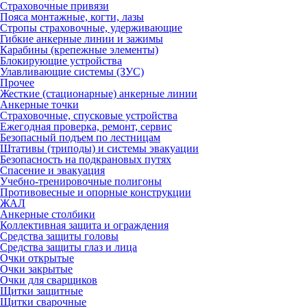
Страховочные привязи
Пояса монтажные, когти, лазы
Стропы страховочные, удерживающие
Гибкие анкерные линии и зажимы
Карабины (крепежные элементы)
Блокирующие устройства
Улавливающие системы (ЗУС)
Прочее
Жесткие (стационарные) анкерные линии
Анкерные точки
Страховочные, спусковые устройства
Ежегодная проверка, ремонт, сервис
Безопасный подъем по лестницам
Штативы (триподы) и системы эвакуации
Безопасность на подкрановых путях
Спасение и эвакуация
Учебно-тренировочные полигоны
Противовесные и опорные конструкции
ЖАЛ
Анкерные столбики
Коллективная защита и ограждения
Средства защиты головы
Средства защиты глаз и лица
Очки открытые
Очки закрытые
Очки для сварщиков
Щитки защитные
Щитки сварочные