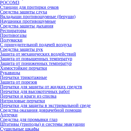
РОСОМЗ
Станции для протирки очков
Средства защиты слуха
Вкладыши противошумные (беруши)
Наушники противошумные
Средства защиты дыхания
Респираторы
Противогазы
Полумаски
С принудительной подачей воздуха
Средства защиты рук
Защита от механических воздействий
Защита от повышенных температур
Защита от пониженных температур
Химостойкие перчатки
Рукавицы
Перчатки трикотажные
Защита от порезов
Перчатки для защиты от жидких средств
Перчатки для высокоточных работ
Перчатки и краги из спилка
Нитриловые перчатки
Перчатки для защиты в экстримальной среде
Средства оказания доврачебной помощи
Аптечки
Средства для промывки глаз
Штативы (триподы) и системы эвакуации
Сушильные шкафы