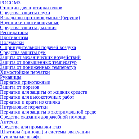
РОСОМЗ
Станции для протирки очков
Средства защиты слуха
Вкладыши противошумные (беруши)
Наушники противошумные
Средства защиты дыхания
Респираторы
Противогазы
Полумаски
С принудительной подачей воздуха
Средства защиты рук
Защита от механических воздействий
Защита от повышенных температур
Защита от пониженных температур
Химостойкие перчатки
Рукавицы
Перчатки трикотажные
Защита от порезов
Перчатки для защиты от жидких средств
Перчатки для высокоточных работ
Перчатки и краги из спилка
Нитриловые перчатки
Перчатки для защиты в экстримальной среде
Средства оказания доврачебной помощи
Аптечки
Средства для промывки глаз
Штативы (триподы) и системы эвакуации
Сушильные шкафы