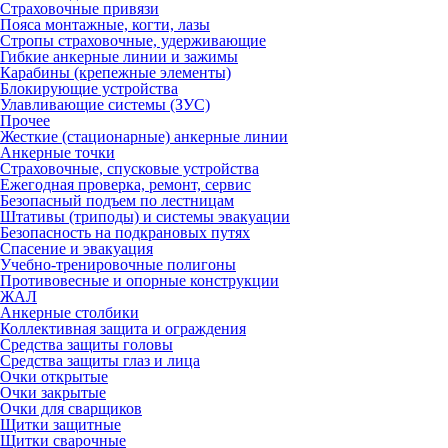
Страховочные привязи
Пояса монтажные, когти, лазы
Стропы страховочные, удерживающие
Гибкие анкерные линии и зажимы
Карабины (крепежные элементы)
Блокирующие устройства
Улавливающие системы (ЗУС)
Прочее
Жесткие (стационарные) анкерные линии
Анкерные точки
Страховочные, спусковые устройства
Ежегодная проверка, ремонт, сервис
Безопасный подъем по лестницам
Штативы (триподы) и системы эвакуации
Безопасность на подкрановых путях
Спасение и эвакуация
Учебно-тренировочные полигоны
Противовесные и опорные конструкции
ЖАЛ
Анкерные столбики
Коллективная защита и ограждения
Средства защиты головы
Средства защиты глаз и лица
Очки открытые
Очки закрытые
Очки для сварщиков
Щитки защитные
Щитки сварочные