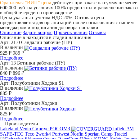
Оранжевая "ВИП" цена
действует при заказе на сумму не менее
600 000 руб. на условиях 100% предоплаты и размещении заказа
в общей очереди на производстве
Цены указаны с учетом НДС 20%. Оптовая цена
предоставляется для организаций после согласования с нашим
менеджером и подписания договора поставки
Описание
Задать вопрос
Проверь знания
Отзывы
Описание в находится в стадии написания
Арт: 21-0
Сандалии рабочие (ПУ)
В наличии
925 ₽
985 ₽
Подробнее
Арт: 13
Ботинки рабочие (ПУ)
В наличии
840 ₽
896 ₽
Подробнее
Арт:
Полуботинки Ходоки S1
В наличии
885 ₽
Подробнее
Арт:
Полуботинки Ходоки
В наличии
825 ₽
Подробнее
...
Производители
Lakeland
Vento
Сириус
РОСОМЗ
infield
3M
SAFE-TEC
Teco
2work4
Portwest
Norfin
Sperian
Camp
Tractel
Skincare
Факел
ЭлитСпецОбувь
KONG
Safety Jogger