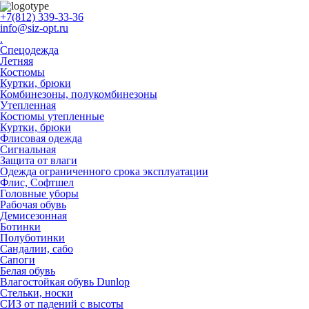
+7(812) 339-33-36
info@siz-opt.ru
.
Спецодежда
Летняя
Костюмы
Куртки, брюки
Комбинезоны, полукомбинезоны
Утепленная
Костюмы утепленные
Куртки, брюки
Флисовая одежда
Сигнальная
Защита от влаги
Одежда ограниченного срока эксплуатации
Флиc, Софтшел
Головные уборы
Рабочая обувь
Демисезонная
Ботинки
Полуботинки
Сандалии, сабо
Сапоги
Белая обувь
Влагостойкая обувь Dunlop
Стельки, носки
СИЗ от падений с высоты