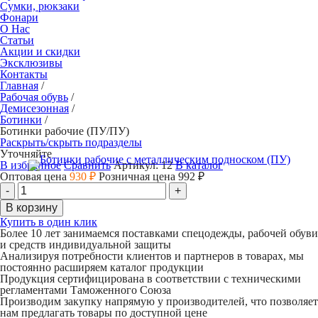
Сумки, рюкзаки
Фонари
О Нас
Статьи
Акции и скидки
Эксклюзивы
Контакты
Главная
/
Рабочая обувь
/
Демисезонная
/
Ботинки
/
Ботинки рабочие (ПУ/ПУ)
Раскрыть/скрыть подразделы
Уточняйте
В избранное
Сравнить
Артикул:
12
В каталог
Оптовая цена
930
₽
Розничная цена
992
₽
Купить в один клик
Более 10 лет занимаемся поставками спецодежды, рабочей обуви
и средств индивидуальной защиты
Анализируя потребности клиентов и партнеров в товарах, мы
постоянно расширяем каталог продукции
Продукция сертифицирована в соответствии с техническими
регламентами Таможенного Союза
Производим закупку напрямую у производителей, что позволяет
нам предлагать товары по доступной цене