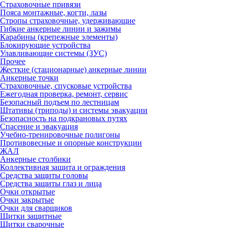
Страховочные привязи
Пояса монтажные, когти, лазы
Стропы страховочные, удерживающие
Гибкие анкерные линии и зажимы
Карабины (крепежные элементы)
Блокирующие устройства
Улавливающие системы (ЗУС)
Прочее
Жесткие (стационарные) анкерные линии
Анкерные точки
Страховочные, спусковые устройства
Ежегодная проверка, ремонт, сервис
Безопасный подъем по лестницам
Штативы (триподы) и системы эвакуации
Безопасность на подкрановых путях
Спасение и эвакуация
Учебно-тренировочные полигоны
Противовесные и опорные конструкции
ЖАЛ
Анкерные столбики
Коллективная защита и ограждения
Средства защиты головы
Средства защиты глаз и лица
Очки открытые
Очки закрытые
Очки для сварщиков
Щитки защитные
Щитки сварочные