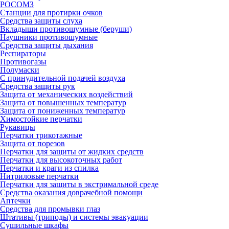
РОСОМЗ
Станции для протирки очков
Средства защиты слуха
Вкладыши противошумные (беруши)
Наушники противошумные
Средства защиты дыхания
Респираторы
Противогазы
Полумаски
С принудительной подачей воздуха
Средства защиты рук
Защита от механических воздействий
Защита от повышенных температур
Защита от пониженных температур
Химостойкие перчатки
Рукавицы
Перчатки трикотажные
Защита от порезов
Перчатки для защиты от жидких средств
Перчатки для высокоточных работ
Перчатки и краги из спилка
Нитриловые перчатки
Перчатки для защиты в экстримальной среде
Средства оказания доврачебной помощи
Аптечки
Средства для промывки глаз
Штативы (триподы) и системы эвакуации
Сушильные шкафы