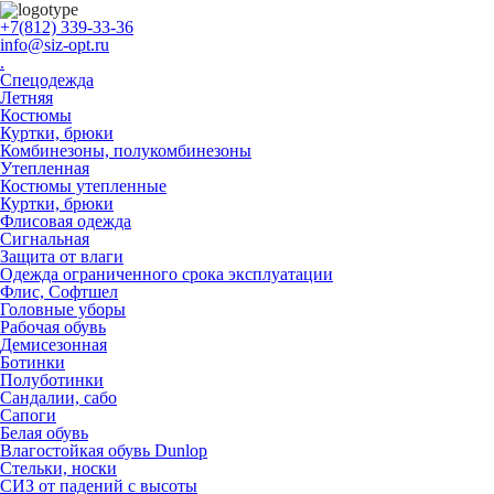
+7(812) 339-33-36
info@siz-opt.ru
.
Спецодежда
Летняя
Костюмы
Куртки, брюки
Комбинезоны, полукомбинезоны
Утепленная
Костюмы утепленные
Куртки, брюки
Флисовая одежда
Сигнальная
Защита от влаги
Одежда ограниченного срока эксплуатации
Флиc, Софтшел
Головные уборы
Рабочая обувь
Демисезонная
Ботинки
Полуботинки
Сандалии, сабо
Сапоги
Белая обувь
Влагостойкая обувь Dunlop
Стельки, носки
СИЗ от падений с высоты