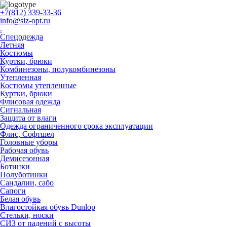
+7(812) 339-33-36
info@siz-opt.ru
.
Спецодежда
Летняя
Костюмы
Куртки, брюки
Комбинезоны, полукомбинезоны
Утепленная
Костюмы утепленные
Куртки, брюки
Флисовая одежда
Сигнальная
Защита от влаги
Одежда ограниченного срока эксплуатации
Флиc, Софтшел
Головные уборы
Рабочая обувь
Демисезонная
Ботинки
Полуботинки
Сандалии, сабо
Сапоги
Белая обувь
Влагостойкая обувь Dunlop
Стельки, носки
СИЗ от падений с высоты