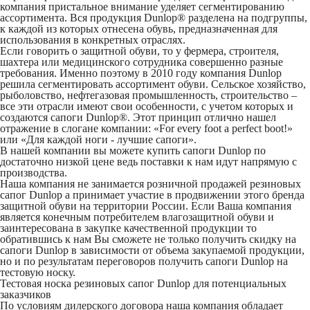
компания пристальное внимание уделяет сегментированию
ассортимента. Вся продукция Dunlop® разделена на подгруппы,
к каждой из которых отнесена обувь, предназначенная для
использования в конкретных отраслях.
Если говорить о защитной обуви, то у фермера, строителя,
шахтера или медицинского сотрудника совершенно разные
требования. Именно поэтому в 2010 году компания Dunlop
решила сегментировать ассортимент обуви. Сельское хозяйство,
рыболовство, нефтегазовая промышленность, строительство –
все эти отрасли имеют свои особенности, с учетом которых и
создаются сапоги Dunlop®. Этот принцип отлично нашел
отражение в слогане компании: «For every foot a perfect boot!»
или «Для каждой ноги - лучшие сапоги».
В нашей компании вы можете купить сапоги Dunlop по
достаточно низкой цене ведь поставки к нам идут напрямую с
производства.
Наша компания не занимается розничной продажей резиновых
сапог Dunlop а принимает участие в продвижении этого бренда
защитной обуви на территории России. Если Ваша компания
является конечным потребителем влагозащитной обуви и
заинтересована в закупке качественной продукции то
обратившись к нам Вы сможете не только получить скидку на
сапоги Dunlop в зависимости от объема закупаемой продукции,
но и по результатам переговоров получить сапоги Dunlop на
тестовую носку.
Тестовая носка резиновых сапог Dunlop для потенциальных
заказчиков
По условиям дилерского договора наша компания обладает