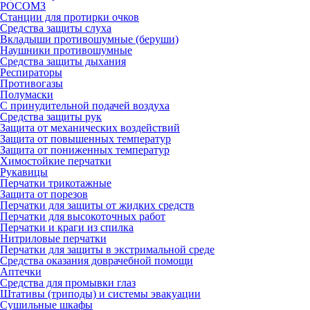
РОСОМЗ
Станции для протирки очков
Средства защиты слуха
Вкладыши противошумные (беруши)
Наушники противошумные
Средства защиты дыхания
Респираторы
Противогазы
Полумаски
С принудительной подачей воздуха
Средства защиты рук
Защита от механических воздействий
Защита от повышенных температур
Защита от пониженных температур
Химостойкие перчатки
Рукавицы
Перчатки трикотажные
Защита от порезов
Перчатки для защиты от жидких средств
Перчатки для высокоточных работ
Перчатки и краги из спилка
Нитриловые перчатки
Перчатки для защиты в экстримальной среде
Средства оказания доврачебной помощи
Аптечки
Средства для промывки глаз
Штативы (триподы) и системы эвакуации
Сушильные шкафы