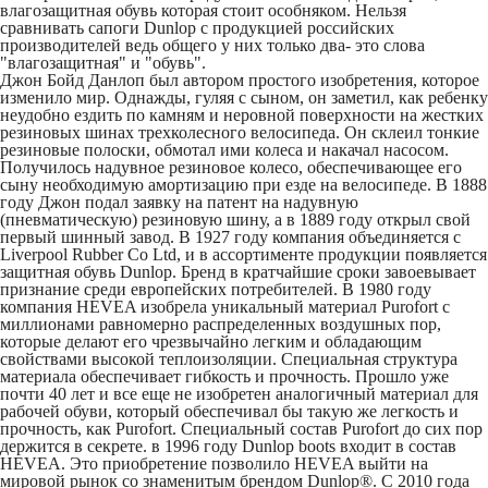
влагозащитная обувь которая стоит особняком. Нельзя
сравнивать сапоги Dunlop с продукцией российских
производителей ведь общего у них только два- это слова
"влагозащитная" и "обувь".
Джон Бойд Данлоп был автором простого изобретения, которое
изменило мир. Однажды, гуляя с сыном, он заметил, как ребенку
неудобно ездить по камням и неровной поверхности на жестких
резиновых шинах трехколесного велосипеда. Он склеил тонкие
резиновые полоски, обмотал ими колеса и накачал насосом.
Получилось надувное резиновое колесо, обеспечивающее его
сыну необходимую амортизацию при езде на велосипеде. В 1888
году Джон подал заявку на патент на надувную
(пневматическую) резиновую шину, а в 1889 году открыл свой
первый шинный завод. В 1927 году компания объединяется с
Liverpool Rubber Co Ltd, и в ассортименте продукции появляется
защитная обувь Dunlop. Бренд в кратчайшие сроки завоевывает
признание среди европейских потребителей. В 1980 году
компания HEVEA изобрела уникальный материал Purofort с
миллионами равномерно распределенных воздушных пор,
которые делают его чрезвычайно легким и обладающим
свойствами высокой теплоизоляции. Специальная структура
материала обеспечивает гибкость и прочность. Прошло уже
почти 40 лет и все еще не изобретен аналогичный материал для
рабочей обуви, который обеспечивал бы такую же легкость и
прочность, как Purofort. Специальный состав Purofort до сих пор
держится в секрете. в 1996 году Dunlop boots входит в состав
HEVEA. Это приобретение позволило HEVEA выйти на
мировой рынок со знаменитым брендом Dunlop®. С 2010 года