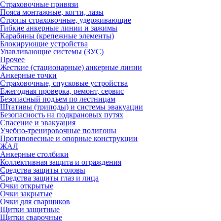
Страховочные привязи
Пояса монтажные, когти, лазы
Стропы страховочные, удерживающие
Гибкие анкерные линии и зажимы
Карабины (крепежные элементы)
Блокирующие устройства
Улавливающие системы (ЗУС)
Прочее
Жесткие (стационарные) анкерные линии
Анкерные точки
Страховочные, спусковые устройства
Ежегодная проверка, ремонт, сервис
Безопасный подъем по лестницам
Штативы (триподы) и системы эвакуации
Безопасность на подкрановых путях
Спасение и эвакуация
Учебно-тренировочные полигоны
Противовесные и опорные конструкции
ЖАЛ
Анкерные столбики
Коллективная защита и ограждения
Средства защиты головы
Средства защиты глаз и лица
Очки открытые
Очки закрытые
Очки для сварщиков
Щитки защитные
Щитки сварочные