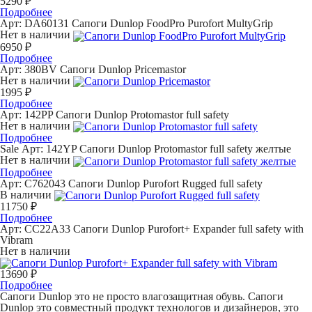
5290 ₽
Подробнее
Арт: DA60131
Сапоги Dunlop FoodPro Purofort MultyGrip
Нет в наличии
6950 ₽
Подробнее
Арт: 380BV
Сапоги Dunlop Pricemastor
Нет в наличии
1995 ₽
Подробнее
Арт: 142PP
Сапоги Dunlop Protomastor full safety
Нет в наличии
Подробнее
Sale
Арт: 142YP
Сапоги Dunlop Protomastor full safety желтые
Нет в наличии
Подробнее
Арт: С762043
Сапоги Dunlop Purofort Rugged full safety
В наличии
11750 ₽
Подробнее
Арт: СС22А33
Сапоги Dunlop Purofort+ Expander full safety with
Vibram
Нет в наличии
13690 ₽
Подробнее
Сапоги Dunlop это не просто влагозащитная обувь. Сапоги
Dunlop это совместный продукт технологов и дизайнеров, это