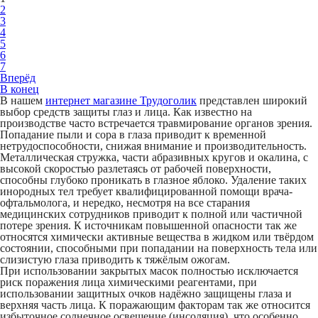
2
3
4
5
6
7
Вперёд
В конец
В нашем
интернет магазине Трудоголик
представлен широкий
выбор средств
защиты глаз и лица.
Как известно на
производстве часто встречается травмирование органов зрения.
Попадание пыли и сора в глаза приводит к временной
нетрудоспособности, снижая внимание и производительность.
Металлическая стружка, части абразивных кругов и окалина, с
высокой скоростью разлетаясь от рабочей поверхности,
способны глубоко проникать в глазное яблоко. Удаление таких
инородных тел требует квалифицированной помощи врача-
офтальмолога, и нередко, несмотря на все старания
медицинских сотрудников приводит к полной или частичной
потере зрения. К источникам повышенной опасности так же
относятся химически активные вещества в жидком или твёрдом
состоянии, способными при попадании на поверхность тела или
слизистую глаза приводить к тяжёлым ожогам.
При использовании
закрытых масок
полностью исключается
риск поражения лица химическими реагентами, при
использовании
защитных очков
надёжно защищены глаза и
верхняя часть лица. К поражающим факторам так же относится
избыточное солнечное освещение (инсоляция), что особенно