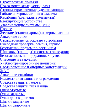
Страховочные привязи
Пояса монтажные, когти, лазы
Стропы страховочные, удерживающие
Гибкие анкерные линии и зажимы
Карабины (крепежные элементы)
Блокирующие устройства
Улавливающие системы (ЗУС)
Прочее
Жесткие (стационарные) анкерные линии
Анкерные точки
Страховочные, спусковые устройства
Ежегодная проверка, ремонт, сервис
Безопасный подъем по лестницам
Штативы (триподы) и системы эвакуации
Безопасность на подкрановых путях
Спасение и эвакуация
Учебно-тренировочные полигоны
Противовесные и опорные конструкции
ЖАЛ
Анкерные столбики
Коллективная защита и ограждения
Средства защиты головы
Средства защиты глаз и лица
Очки открытые
Очки закрытые
Очки для сварщиков
Щитки защитные
Щитки сварочные