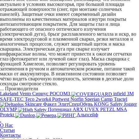
актуально в условиях высокогорья, при большой площади
отражающей поверхности (снег, при монтаже солнечных
панелей).
Защитные очки
имеют современный дизайн
выполнены из качественных материалов изнутри покрыты
антизапотевающим покрытием. Для защиты глаз и лица
работающего от опасного оптического излучения
(электрической дуги), брызг расплавленного металла и искр, во
время электродуговой и плазменной сварки, резки металлов и
аналогичных процессов, служит защитный щиток и маска
сварщика. Электрическая дуга при сварке излучает
инфракрасные волны, что может привести к ожогам сетчатки
глаз (фотокератит или лучевой ожог глаз).
Маска сварщика
с
функцией Хамелеон, позволяет регулировать уровень
затемнения в ручном и автоматическом режиме, питание такой
маски от аккумулятора. В неактивном состоянии позволяет
чётко видеть сварочную поверхность, затемняя в десятые доли
секунды смотровое стекло.
...
Производители
Lakeland
Vento
Сириус
РОСОМЗ
infield
3M
SAFE-TEC
Teco
2work4
Portwest
Norfin
Sperian
Camp
Tractel
Skincare
Факел
ЭлитСпецОбувь
KONG
Safety Jogger
OLYMP
Потенциал
ARX
UVEX
PETZL
MSA
Protekt
Альпсейф
.
О Нас
Статьи
Контакты