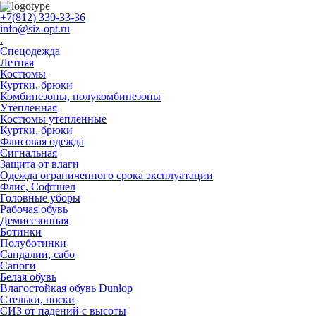
+7(812) 339-33-36
info@siz-opt.ru
.
Спецодежда
Летняя
Костюмы
Куртки, брюки
Комбинезоны, полукомбинезоны
Утепленная
Костюмы утепленные
Куртки, брюки
Флисовая одежда
Сигнальная
Защита от влаги
Одежда ограниченного срока эксплуатации
Флиc, Софтшел
Головные уборы
Рабочая обувь
Демисезонная
Ботинки
Полуботинки
Сандалии, сабо
Сапоги
Белая обувь
Влагостойкая обувь Dunlop
Стельки, носки
СИЗ от падений с высоты