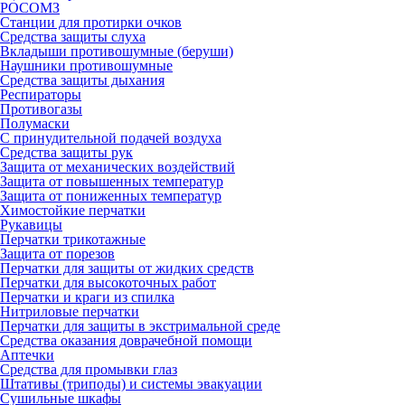
РОСОМЗ
Станции для протирки очков
Средства защиты слуха
Вкладыши противошумные (беруши)
Наушники противошумные
Средства защиты дыхания
Респираторы
Противогазы
Полумаски
С принудительной подачей воздуха
Средства защиты рук
Защита от механических воздействий
Защита от повышенных температур
Защита от пониженных температур
Химостойкие перчатки
Рукавицы
Перчатки трикотажные
Защита от порезов
Перчатки для защиты от жидких средств
Перчатки для высокоточных работ
Перчатки и краги из спилка
Нитриловые перчатки
Перчатки для защиты в экстримальной среде
Средства оказания доврачебной помощи
Аптечки
Средства для промывки глаз
Штативы (триподы) и системы эвакуации
Сушильные шкафы