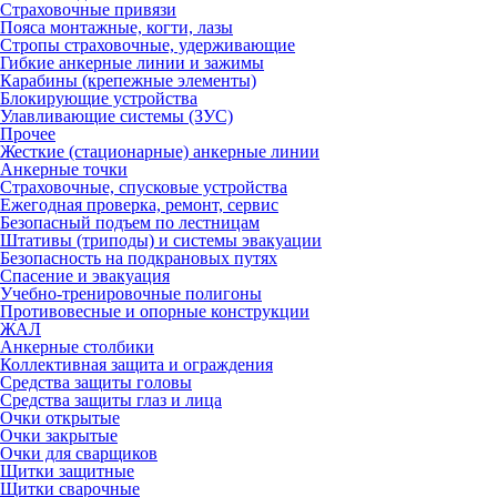
Страховочные привязи
Пояса монтажные, когти, лазы
Стропы страховочные, удерживающие
Гибкие анкерные линии и зажимы
Карабины (крепежные элементы)
Блокирующие устройства
Улавливающие системы (ЗУС)
Прочее
Жесткие (стационарные) анкерные линии
Анкерные точки
Страховочные, спусковые устройства
Ежегодная проверка, ремонт, сервис
Безопасный подъем по лестницам
Штативы (триподы) и системы эвакуации
Безопасность на подкрановых путях
Спасение и эвакуация
Учебно-тренировочные полигоны
Противовесные и опорные конструкции
ЖАЛ
Анкерные столбики
Коллективная защита и ограждения
Средства защиты головы
Средства защиты глаз и лица
Очки открытые
Очки закрытые
Очки для сварщиков
Щитки защитные
Щитки сварочные