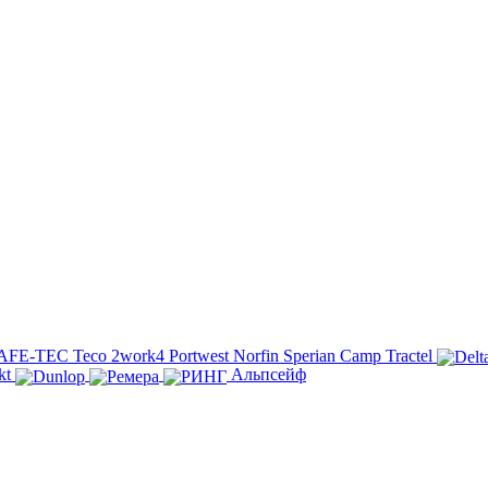
AFE-TEC
Teco
2work4
Portwest
Norfin
Sperian
Camp
Tractel
kt
Альпсейф