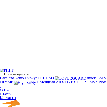
...
Производители
Lakeland
Vento
Сириус
РОСОМЗ
infield
3M
S
OLYMP
Потенциал
ARX
UVEX
PETZL
MSA
Prote
.
О Нас
Статьи
Контакты