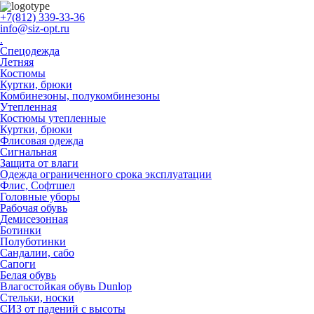
+7(812) 339-33-36
info@siz-opt.ru
.
Спецодежда
Летняя
Костюмы
Куртки, брюки
Комбинезоны, полукомбинезоны
Утепленная
Костюмы утепленные
Куртки, брюки
Флисовая одежда
Сигнальная
Защита от влаги
Одежда ограниченного срока эксплуатации
Флиc, Софтшел
Головные уборы
Рабочая обувь
Демисезонная
Ботинки
Полуботинки
Сандалии, сабо
Сапоги
Белая обувь
Влагостойкая обувь Dunlop
Стельки, носки
СИЗ от падений с высоты