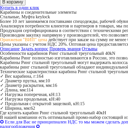
Купить в один клик
Карабины и соеденительные элементы
Стальные, Муфта keylock
Более 10 лет занимаемся поставками спецодежды, рабочей обув
Анализируя потребности клиентов и партнеров в товарах, мы п
Продукция сертифицирована в соответствии с техническими р
Производим закупку напрямую у производителей, что позволяет
Оранжевая "ВИП" цена
действует при заказе на сумму не менее
Цены указаны с учетом НДС 20%. Оптовая цена предоставляется
Описание
Задать вопрос
Проверь знания
Отзывы
Особенности карабинов Ринг стальной треугольный 40kN
Карабины Ринг полностью изготавливаются в России, это позво
Карабины Ринг стальной треугольный могут выдержать колосса
карабины ринг стальной треугольный обладают индивидуальной
Технические характеристики карабина Ринг стальной треуголь
✓ Вес карабина, г:164
✓ Диаметр прутка, мм:10
✓ Диаметр раскрытия, мм:16
✓ Длина, мм:114
✓ Нагрузка поперечная, кН:13
✓ Нагрузка продольная, кН:40
✓ Продольная с открытой защелкой, кН:15
✓ Ширина, мм:62
Где купить карабин Ринг стальной треугольный 40кН
В нашей компании есть оптимальный промо-набор состоящий из
✪ Если для Вас не принципиален НДС то мы можем сделать до
налогообложения ✪