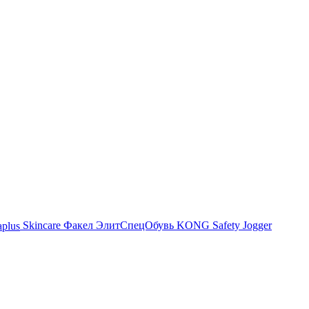
Skincare
Факел
ЭлитСпецОбувь
KONG
Safety Jogger