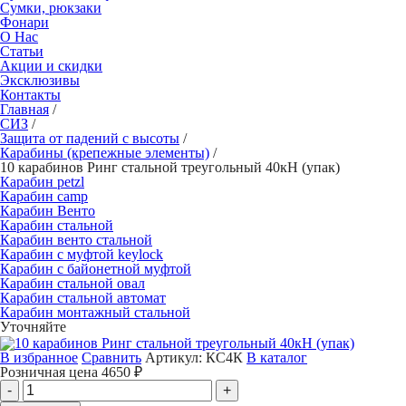
Сумки, рюкзаки
Фонари
О Нас
Статьи
Акции и скидки
Эксклюзивы
Контакты
Главная
/
СИЗ
/
Защита от падений с высоты
/
Карабины (крепежные элементы)
/
10 карабинов Ринг стальной треугольный 40кН (упак)
Карабин petzl
Карабин camp
Карабин Венто
Карабин стальной
Карабин венто стальной
Карабин с муфтой keylock
Карабин с байонетной муфтой
Карабин стальной овал
Карабин стальной автомат
Карабин монтажный стальной
Уточняйте
В избранное
Сравнить
Артикул:
КС4К
В каталог
Розничная цена
4650
₽