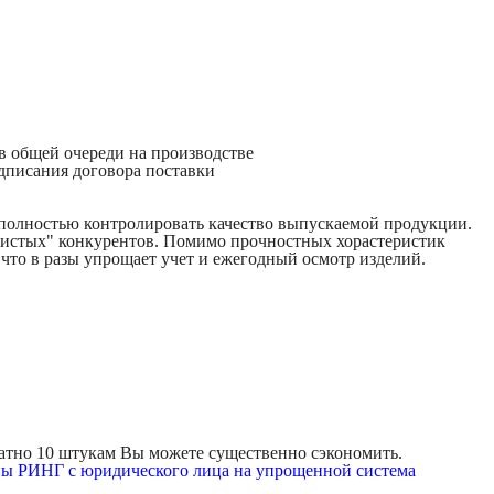
 в общей очереди на производстве
дписания договора поставки
и полностью контролировать качество выпускаемой продукции.
улистых" конкурентов. Помимо прочностных хорастеристик
то в разы упрощает учет и ежегодный осмотр изделий.
ратно 10 штукам Вы можете существенно сэкономить.
ны РИНГ с юридического лица на упрощенной система