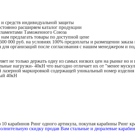
и и средств индивидуальной защиты
остоянно расширяем каталог продукции
егламентами Таможенного Союза
 нам предлагать товары по доступной цене
 600 000 руб. на условиях 100% предоплаты и размещении заказа
 для организаций после согласования с нашим менеджером и по
ляет не только держать одну из самых низких цен на рынке но 
льные нагрузки- 40кН что выгодно отличает их от "менее муск
 лазерной маркировкой содержащей уникальный номер изделия ч
ный 40кН
 10 карабинов Ринг одного артикула, покупая карабины Ринг к
полнительную скидку продав Вам стальные и дюралевые караби