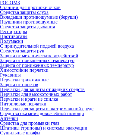
РОСОМЗ
Станции для протирки очков
Средства защиты слуха
Вкладыши противошумные (беруши)
Наушники противошумные
Средства защиты дыхания
Респираторы
Противогазы
Полумаски
С принудительной подачей воздуха
Средства защиты рук
Защита от механических воздействий
Защита от повышенных температур
Защита от пониженных температур
Химостойкие перчатки
Рукавицы
Перчатки трикотажные
Защита от порезов
Перчатки для защиты от жидких средств
Перчатки для высокоточных работ
Перчатки и краги из спилка
Нитриловые перчатки
Перчатки для защиты в экстримальной среде
Средства оказания доврачебной помощи
Аптечки
Средства для промывки глаз
Штативы (триподы) и системы эвакуации
Сушильные шкафы