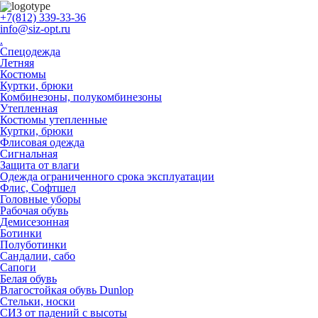
+7(812) 339-33-36
info@siz-opt.ru
.
Спецодежда
Летняя
Костюмы
Куртки, брюки
Комбинезоны, полукомбинезоны
Утепленная
Костюмы утепленные
Куртки, брюки
Флисовая одежда
Сигнальная
Защита от влаги
Одежда ограниченного срока эксплуатации
Флиc, Софтшел
Головные уборы
Рабочая обувь
Демисезонная
Ботинки
Полуботинки
Сандалии, сабо
Сапоги
Белая обувь
Влагостойкая обувь Dunlop
Стельки, носки
СИЗ от падений с высоты