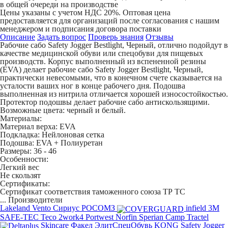
в общей очереди на производстве
Цены указаны с учетом НДС 20%. Оптовая цена
предоставляется для организаций после согласования с нашим
менеджером и подписания договора поставки
Описание
Задать вопрос
Проверь знания
Отзывы
Рабочие сабо Safety Jogger Bestlight, Черный
, отлично подойдут в
качестве медицинской обуви или спецобуви для пищевых
производств. Корпус выполненный из вспененной резины
(EVA) делает рабочие сабо Safety Jogger Bestlight, Черный,
практически невесомыми, что в конечном счете сказывается на
усталости ваших ног в конце рабочего дня. Подошва
выполненная из нитрила отличается хорошей износостойкостью.
Протектор подошвы делает рабочие сабо антискользящими.
Возможные цвета: черный и белый.
Материалы:
Материал верха: EVA
Подкладка: Нейлоновая сетка
Подошва: EVA + Полиуретан
Размеры: 36 - 46
Особенности:
Легкий вес
Не скользят
Сертификаты:
Сертификат соответствия таможенного союза ТР ТС
...
Производители
Lakeland
Vento
Сириус
РОСОМЗ
infield
3M
SAFE-TEC
Teco
2work4
Portwest
Norfin
Sperian
Camp
Tractel
Skincare
Факел
ЭлитСпецОбувь
KONG
Safety Jogger