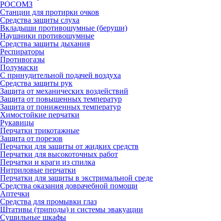
РОСОМЗ
Станции для протирки очков
Средства защиты слуха
Вкладыши противошумные (беруши)
Наушники противошумные
Средства защиты дыхания
Респираторы
Противогазы
Полумаски
С принудительной подачей воздуха
Средства защиты рук
Защита от механических воздействий
Защита от повышенных температур
Защита от пониженных температур
Химостойкие перчатки
Рукавицы
Перчатки трикотажные
Защита от порезов
Перчатки для защиты от жидких средств
Перчатки для высокоточных работ
Перчатки и краги из спилка
Нитриловые перчатки
Перчатки для защиты в экстримальной среде
Средства оказания доврачебной помощи
Аптечки
Средства для промывки глаз
Штативы (триподы) и системы эвакуации
Сушильные шкафы