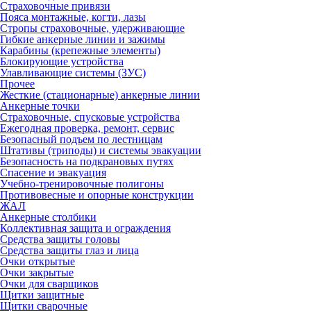
Страховочные привязи
Пояса монтажные, когти, лазы
Стропы страховочные, удерживающие
Гибкие анкерные линии и зажимы
Карабины (крепежные элементы)
Блокирующие устройства
Улавливающие системы (ЗУС)
Прочее
Жесткие (стационарные) анкерные линии
Анкерные точки
Страховочные, спусковые устройства
Ежегодная проверка, ремонт, сервис
Безопасный подъем по лестницам
Штативы (триподы) и системы эвакуации
Безопасность на подкрановых путях
Спасение и эвакуация
Учебно-тренировочные полигоны
Противовесные и опорные конструкции
ЖАЛ
Анкерные столбики
Коллективная защита и ограждения
Средства защиты головы
Средства защиты глаз и лица
Очки открытые
Очки закрытые
Очки для сварщиков
Щитки защитные
Щитки сварочные