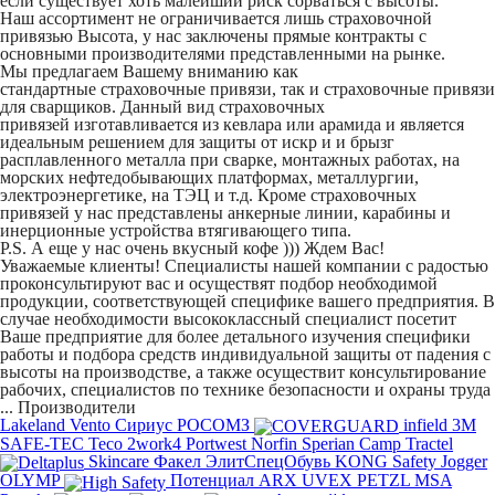
если существует хоть малейший риск сорваться с высоты.
Наш ассортимент не ограничивается лишь
страховочной
привязью Высота
, у нас заключены прямые контракты с
основными производителями представленными на рынке.
Мы предлагаем Вашему вниманию как
стандартные
страховочные привязи,
так и
страховочные привязи
для сварщиков.
Данный вид
страховочных
привязей
изготавливается из кевлара или арамида и является
идеальным решением для защиты от искр и и брызг
расплавленного металла при сварке, монтажных работах, на
морских нефтедобывающих платформах, металлургии,
электроэнергетике, на ТЭЦ и т.д. Кроме страховочных
привязей
у нас представлены анкерные линии, карабины и
инерционные устройства втягивающего типа.
P.S. А еще у нас очень вкусный кофе ))) Ждем Вас!
Уважаемые клиенты! Специалисты нашей компании с радостью
проконсультируют вас и осуществят подбор необходимой
продукции, соответствующей специфике вашего предприятия. В
случае необходимости высококлассный специалист посетит
Ваше предприятие для более детального изучения специфики
работы и подбора средств индивидуальной защиты от падения с
высоты на производстве, а также осуществит консультирование
рабочих, специалистов по технике безопасности и охраны труда
...
Производители
Lakeland
Vento
Сириус
РОСОМЗ
infield
3M
SAFE-TEC
Teco
2work4
Portwest
Norfin
Sperian
Camp
Tractel
Skincare
Факел
ЭлитСпецОбувь
KONG
Safety Jogger
OLYMP
Потенциал
ARX
UVEX
PETZL
MSA