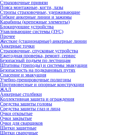
Страховочные привязи
Пояса монтажные, когти, лазы
Стропы страховочные, удерживающие
Гибкие анкерные линии и зажимы
Карабины (крепежные элементы)
Блокирующие устройства
Улавливающие системы (ЗУС)
Прочее
Жесткие (стационарные) анкерные линии
Анкерные точки
Страховочные, спусковые устройства
Ежегодная проверка, ремонт, сервис
Безопасный подъем по лестницам
Штативы (триподы) и системы эвакуации
Безопасность на подкрановых путях
Спасение и эвакуация
Учебно-тренировочные полигоны
Противовесные и опорные конструкции
ЖАЛ
Анкерные столбики
Коллективная защита и ограждения
Средства защиты головы
Средства защиты глаз и лица
Очки открытые
Очки закрытые
Очки для сварщиков
Щитки защитные
Щитки сварочные