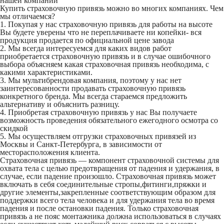
нашей компании
Купить страховочную привязь можно во многих компаниях. Чем
мы отличаемся?
1. Покупая у нас страховочную привязь для работы на высоте
Вы будете уверены что не переплачиваете ни копейки- вся
продукция продается по официальной цене завода
2. Мы всегда интересуемся для каких видов работ
приобретается страховочную привязь и в случае ошибочного
выбора объясняем какая страховочная привязь необходима, с
какими характеристиками.
3. Мы мультибрендовая компания, поэтому у нас нет
заинтересованности продавать страховочную привязь
конкретного бренда. Мы всегда стараемся предложить
альтернативу и объяснить разницу.
4. Приобретая страховочную привязь у нас Вы получаете
возможность проведения обязательного ежегодного осмотра со
скидкой
5. Мы осуществляем отгрузки страховочных привязей из
Москвы и Санкт-Петербурга, в зависимости от
месторасположения клиента.
Страховочная привязь
— компонент страховочной системы для
охвата тела с целью предотвращения от падения и удержания, в
случае, если падение произошло.
Страховочная привязь
может
включать в себя соединительные стропы,фитинги,пряжки и
другие элементы,закрепленные соответствующим образом для
поддержки всего тела человека и для удержания тела во время
падения и после остановки падения. Только страховочная
привязь а не пояс монтажника
должна использоваться в случаях