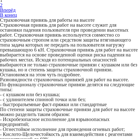
1
2
Вперёд
В конец
Страховочная привязь для работы на высоте
Страховочная привязь для работ на высоте служит для
остановки падения пользователя при проведении высотных
работ. Страховочная привязь используется совместно со
страховочным стропом или средством защиты втягивающего
типа задача которых не передать на пользователя нагрузку
превышающую 6 кН. Страховочная привязь для работ на высоте
выбирается на основе проведенной оценки риска падения на
рабочих местах. Исходя из потенциальных опасностей
выбираются не только страховочные привязи с кушаком или без
кушака, но и степень защиты страховочной привязи.
Остановимся на этом чуть подробнее.
Разновидности страховочных привязей для работ на высоте.
По функционалу страховочные привязи делятся на следующие
типы:
- с кушаком или без кушака;
- с удлинителем спинной точки или без;
- быстроразъемные фаст-пряжки или стандартные
По степени защиты страховочные привязи для работ на высоте
можно разделить таким образом:
- Искробезопасное исполнение для взрывоопасных
предприятий;
- Огнестойкое исполнение для проведения огневых работ;
- Кислото-Щелочестойкость для взаимодействия с реагентами