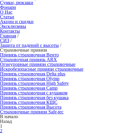
Сумки, рюкзаки
Фонари
О Нас
Статьи
Акции и скидки
Эксклюзивы
Контакты
Главная
/
СИЗ
/
Защита от падений с высоты
/
Страховочные привязи
Привязь страховочная Венто
Страховочная привязь ARX
Огнеупорные привязи страховочные
Искробезопасные привязи страховочные
Привязь страховочная Delta plus
Привязь страховочная Olymp
Привязь страховочная High Safety
Привязь страховочная Camp
Привязь страховочная с кушаком
Привязь страховочная без кушака
Привязь страховочная КЩС
Привязь страховочная Высота
Страховочные привязи Safe-tec
В начало
Назад
1
2