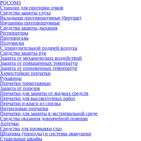
РОСОМЗ
Станции для протирки очков
Средства защиты слуха
Вкладыши противошумные (беруши)
Наушники противошумные
Средства защиты дыхания
Респираторы
Противогазы
Полумаски
С принудительной подачей воздуха
Средства защиты рук
Защита от механических воздействий
Защита от повышенных температур
Защита от пониженных температур
Химостойкие перчатки
Рукавицы
Перчатки трикотажные
Защита от порезов
Перчатки для защиты от жидких средств
Перчатки для высокоточных работ
Перчатки и краги из спилка
Нитриловые перчатки
Перчатки для защиты в экстримальной среде
Средства оказания доврачебной помощи
Аптечки
Средства для промывки глаз
Штативы (триподы) и системы эвакуации
Сушильные шкафы