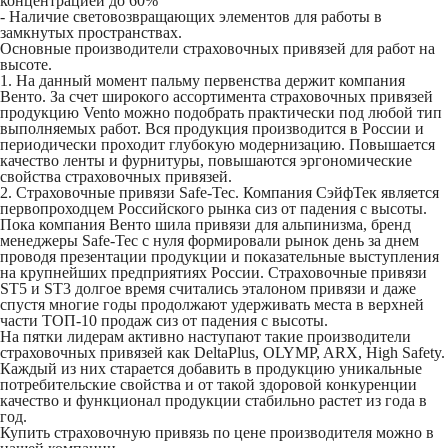
концентрацией до 60%
- Наличие световозвращающих элементов для работы в
замкнутых пространствах.
Основные производители страховочных привязей для работ на
высоте.
1. На данный момент пальму первенства держит компания
Венто. За счет широкого ассортимента страховочных привязей
продукцию Vento можно подобрать практически под любой тип
выполняемых работ. Вся продукция производится в России и
периодически проходит глубокую модернизацию. Повышается
качество ленты и фурнитуры, повышаются эргономические
свойства страховочных привязей.
2. Страховочные привязи Safe-Tec. Компания СэйфТек является
первопроходцем Российского рынка сиз от падения с высоты.
Пока компания Венто шила привязи для альпинизма, бренд
менеджеры Safe-Tec с нуля формировали рынок день за днем
проводя презентации продукции и показательные выступления
на крупнейших предприятиях России. Страховочные привязи
ST5 и ST3 долгое время считались эталоном привязи и даже
спустя многие годы продолжают удерживать места в верхней
части ТОП-10 продаж сиз от падения с высоты.
На пятки лидерам активно наступают такие производители
страховочных привязей как DeltaPlus, OLYMP, ARX, High Safety.
Каждый из них старается добавить в продукцию уникальные
потребительские свойства и от такой здоровой конкуренции
качество и функционал продукции стабильно растет из года в
год.
Купить страховочную привязь по цене производителя можно в