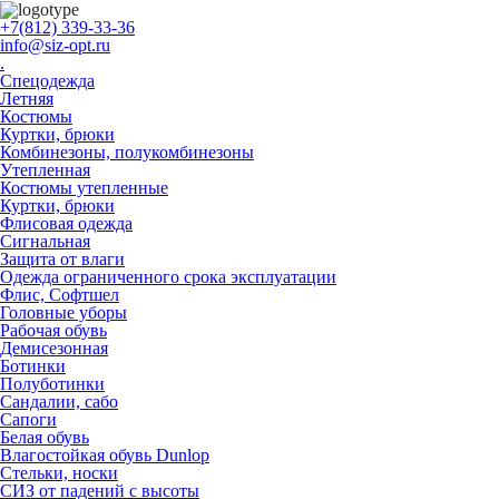
+7(812) 339-33-36
info@siz-opt.ru
.
Спецодежда
Летняя
Костюмы
Куртки, брюки
Комбинезоны, полукомбинезоны
Утепленная
Костюмы утепленные
Куртки, брюки
Флисовая одежда
Сигнальная
Защита от влаги
Одежда ограниченного срока эксплуатации
Флиc, Софтшел
Головные уборы
Рабочая обувь
Демисезонная
Ботинки
Полуботинки
Сандалии, сабо
Сапоги
Белая обувь
Влагостойкая обувь Dunlop
Стельки, носки
СИЗ от падений с высоты