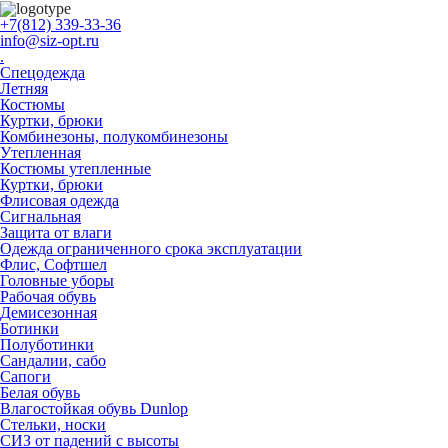
+7(812) 339-33-36
info@siz-opt.ru
.
Спецодежда
Летняя
Костюмы
Куртки, брюки
Комбинезоны, полукомбинезоны
Утепленная
Костюмы утепленные
Куртки, брюки
Флисовая одежда
Сигнальная
Защита от влаги
Одежда ограниченного срока эксплуатации
Флиc, Софтшел
Головные уборы
Рабочая обувь
Демисезонная
Ботинки
Полуботинки
Сандалии, сабо
Сапоги
Белая обувь
Влагостойкая обувь Dunlop
Стельки, носки
СИЗ от падений с высоты