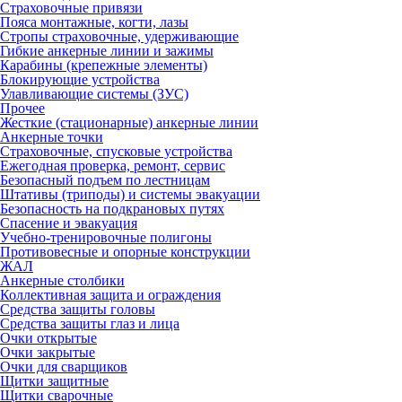
Страховочные привязи
Пояса монтажные, когти, лазы
Стропы страховочные, удерживающие
Гибкие анкерные линии и зажимы
Карабины (крепежные элементы)
Блокирующие устройства
Улавливающие системы (ЗУС)
Прочее
Жесткие (стационарные) анкерные линии
Анкерные точки
Страховочные, спусковые устройства
Ежегодная проверка, ремонт, сервис
Безопасный подъем по лестницам
Штативы (триподы) и системы эвакуации
Безопасность на подкрановых путях
Спасение и эвакуация
Учебно-тренировочные полигоны
Противовесные и опорные конструкции
ЖАЛ
Анкерные столбики
Коллективная защита и ограждения
Средства защиты головы
Средства защиты глаз и лица
Очки открытые
Очки закрытые
Очки для сварщиков
Щитки защитные
Щитки сварочные