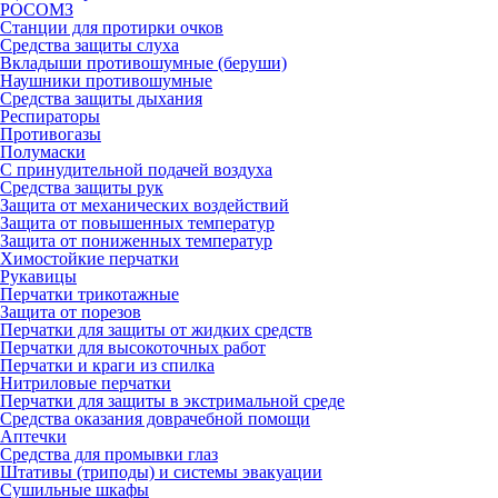
РОСОМЗ
Станции для протирки очков
Средства защиты слуха
Вкладыши противошумные (беруши)
Наушники противошумные
Средства защиты дыхания
Респираторы
Противогазы
Полумаски
С принудительной подачей воздуха
Средства защиты рук
Защита от механических воздействий
Защита от повышенных температур
Защита от пониженных температур
Химостойкие перчатки
Рукавицы
Перчатки трикотажные
Защита от порезов
Перчатки для защиты от жидких средств
Перчатки для высокоточных работ
Перчатки и краги из спилка
Нитриловые перчатки
Перчатки для защиты в экстримальной среде
Средства оказания доврачебной помощи
Аптечки
Средства для промывки глаз
Штативы (триподы) и системы эвакуации
Сушильные шкафы