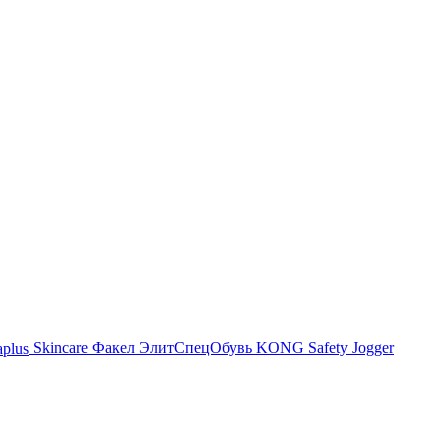
Skincare
Факел
ЭлитСпецОбувь
KONG
Safety Jogger