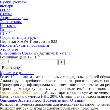
Сумки, рюкзаки
Фонари
О Нас
Статьи
Акции и скидки
Эксклюзивы
Контакты
Главная
/
СИЗ
/
Средства защиты рук
/
Перчатки MAPA Titansuperlite 833
Раскрыть/скрыть подразделы
Уточняйте
В избранное
Сравнить
Артикул:
В каталог
Розничная цена
176.1
₽
Купить в один клик
Более 10 лет занимаемся поставками спецодежды, рабочей обув
Анализируя потребности клиентов и партнеров в товарах, мы п
Продукция сертифицирована в соответствии с техническими р
Производим закупку напрямую у производителей, что позволяет
Оранжевая "ВИП" цена
действует при заказе на сумму не менее
Цены указаны с учетом НДС 20%. Оптовая цена предоставляется
Описание
Задать вопрос
Проверь знания
Отзывы
Комфорт и точность движений для повседневных работ по пере
Комфорт для рук благодаря хлопчатобумажной подкладке