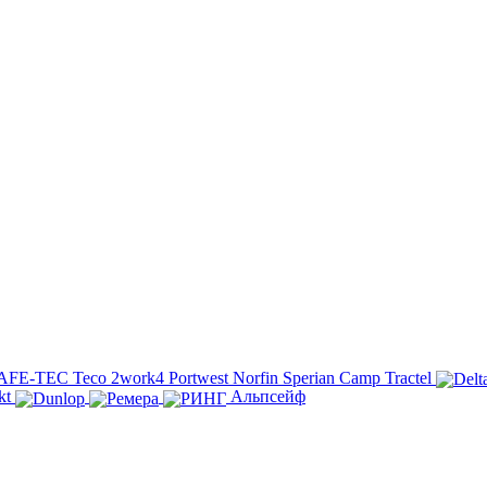
AFE-TEC
Teco
2work4
Portwest
Norfin
Sperian
Camp
Tractel
kt
Альпсейф