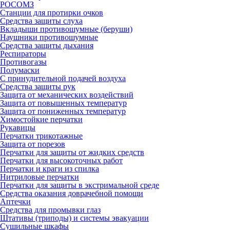
РОСОМЗ
Станции для протирки очков
Средства защиты слуха
Вкладыши противошумные (беруши)
Наушники противошумные
Средства защиты дыхания
Респираторы
Противогазы
Полумаски
С принудительной подачей воздуха
Средства защиты рук
Защита от механических воздействий
Защита от повышенных температур
Защита от пониженных температур
Химостойкие перчатки
Рукавицы
Перчатки трикотажные
Защита от порезов
Перчатки для защиты от жидких средств
Перчатки для высокоточных работ
Перчатки и краги из спилка
Нитриловые перчатки
Перчатки для защиты в экстримальной среде
Средства оказания доврачебной помощи
Аптечки
Средства для промывки глаз
Штативы (триподы) и системы эвакуации
Сушильные шкафы