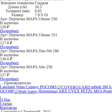
Внешнее покрытие
Гладкая
Длина (см)
26.5
Толщина (мм)
0.65
Размер
7 8 9 10
Арт:
Перчатки MAPA Ultrane 550
В наличии
120 ₽
Подробнее
Арт:
Перчатки MAPA Ultrane 551
В наличии
127.8 ₽
Подробнее
Арт:
Перчатки MAPA Duo-Nit 180
В наличии
130.6 ₽
Подробнее
Арт:
Перчатки MAPA Alto 258
В наличии
127 ₽
Подробнее
...
Производители
Lakeland
Vento
Сириус
РОСОМЗ
infield
3M
S
OLYMP
Потенциал
ARX
UVEX
PETZL
MSA
Prote
.
О Нас
Статьи
Контакты
Copyright (c) Trudogolik, 2021