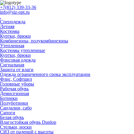
+7(812) 339-33-36
info@siz-opt.ru
.
Спецодежда
Летняя
Костюмы
Куртки, брюки
Комбинезоны, полукомбинезоны
Утепленная
Костюмы утепленные
Куртки, брюки
Флисовая одежда
Сигнальная
Защита от влаги
Одежда ограниченного срока эксплуатации
Флиc, Софтшел
Головные уборы
Рабочая обувь
Демисезонная
Ботинки
Полуботинки
Сандалии, сабо
Сапоги
Белая обувь
Влагостойкая обувь Dunlop
Стельки, носки
СИЗ от падений с высоты