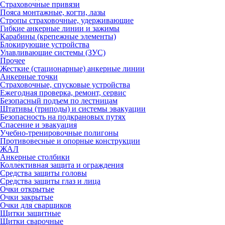
Страховочные привязи
Пояса монтажные, когти, лазы
Стропы страховочные, удерживающие
Гибкие анкерные линии и зажимы
Карабины (крепежные элементы)
Блокирующие устройства
Улавливающие системы (ЗУС)
Прочее
Жесткие (стационарные) анкерные линии
Анкерные точки
Страховочные, спусковые устройства
Ежегодная проверка, ремонт, сервис
Безопасный подъем по лестницам
Штативы (триподы) и системы эвакуации
Безопасность на подкрановых путях
Спасение и эвакуация
Учебно-тренировочные полигоны
Противовесные и опорные конструкции
ЖАЛ
Анкерные столбики
Коллективная защита и ограждения
Средства защиты головы
Средства защиты глаз и лица
Очки открытые
Очки закрытые
Очки для сварщиков
Щитки защитные
Щитки сварочные