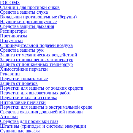
РОСОМЗ
Станции для протирки очков
Средства защиты слуха
Вкладыши противошумные (беруши)
Наушники противошумные
Средства защиты дыхания
Респираторы
Противогазы
Полумаски
С принудительной подачей воздуха
Средства защиты рук
Защита от механических воздействий
Защита от повышенных температур
Защита от пониженных температур
Химостойкие перчатки
Рукавицы
Перчатки трикотажные
Защита от порезов
Перчатки для защиты от жидких средств
Перчатки для высокоточных работ
Перчатки и краги из спилка
Нитриловые перчатки
Перчатки для защиты в экстримальной среде
Средства оказания доврачебной помощи
Аптечки
Средства для промывки глаз
Штативы (триподы) и системы эвакуации
Сушильные шкафы