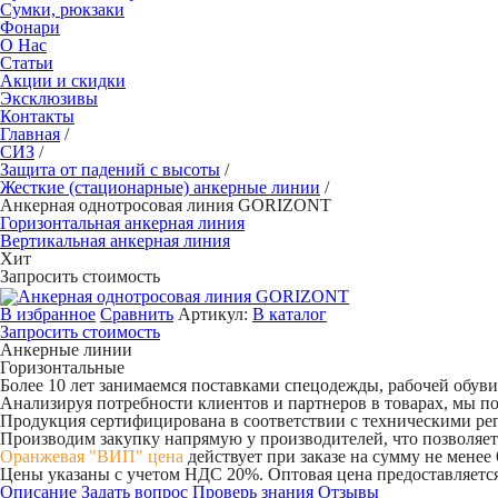
Сумки, рюкзаки
Фонари
О Нас
Статьи
Акции и скидки
Эксклюзивы
Контакты
Главная
/
СИЗ
/
Защита от падений с высоты
/
Жесткие (стационарные) анкерные линии
/
Анкерная однотросовая линия GORIZONT
Горизонтальная анкерная линия
Вертикальная анкерная линия
Хит
Запросить стоимость
В избранное
Сравнить
Артикул:
В каталог
Запросить стоимость
Анкерные линии
Горизонтальные
Более 10 лет занимаемся поставками спецодежды, рабочей обув
Анализируя потребности клиентов и партнеров в товарах, мы п
Продукция сертифицирована в соответствии с техническими р
Производим закупку напрямую у производителей, что позволяет
Оранжевая "ВИП" цена
действует при заказе на сумму не менее
Цены указаны с учетом НДС 20%. Оптовая цена предоставляется
Описание
Задать вопрос
Проверь знания
Отзывы