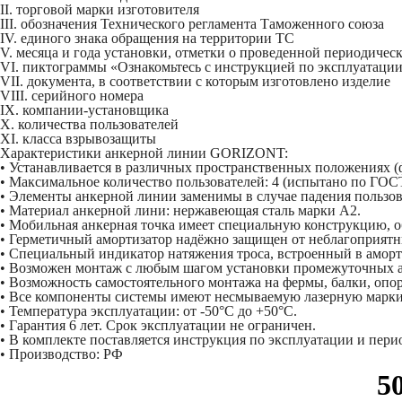
II. торговой марки изготовителя
III. обозначения Технического регламента Таможенного союза
IV. единого знака обращения на территории ТС
V. месяца и года установки, отметки о проведенной периодичес
VI. пиктограммы «Ознакомьтесь с инструкцией по эксплуатаци
VII. документа, в соответствии с которым изготовлено изделие
VIII. серийного номера
IX. компании-установщика
X. количества пользователей
XI. класса взрывозащиты
Характеристики анкерной линии GORIZONT:
• Устанавливается в различных пространственных положениях (фа
• Максимальное количество пользователей: 4 (испытано по ГОС
• Элементы анкерной линии заменимы в случае падения пользов
• Материал анкерной лини: нержавеющая сталь марки А2.
• Мобильная анкерная точка имеет специальную конструкцию,
• Герметичный амортизатор надёжно защищен от неблагоприятны
• Специальный индикатор натяжения троса, встроенный в аморт
• Возможен монтаж с любым шагом установки промежуточных ан
• Возможность самостоятельного монтажа на фермы, балки, опо
• Все компоненты системы имеют несмываемую лазерную марки
• Температура эксплуатации: от -50°С до +50°С.
• Гарантия 6 лет. Срок эксплуатации не ограничен.
• В комплекте поставляется инструкция по эксплуатации и пери
• Производство: РФ