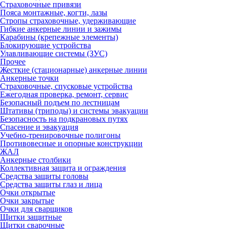
Страховочные привязи
Пояса монтажные, когти, лазы
Стропы страховочные, удерживающие
Гибкие анкерные линии и зажимы
Карабины (крепежные элементы)
Блокирующие устройства
Улавливающие системы (ЗУС)
Прочее
Жесткие (стационарные) анкерные линии
Анкерные точки
Страховочные, спусковые устройства
Ежегодная проверка, ремонт, сервис
Безопасный подъем по лестницам
Штативы (триподы) и системы эвакуации
Безопасность на подкрановых путях
Спасение и эвакуация
Учебно-тренировочные полигоны
Противовесные и опорные конструкции
ЖАЛ
Анкерные столбики
Коллективная защита и ограждения
Средства защиты головы
Средства защиты глаз и лица
Очки открытые
Очки закрытые
Очки для сварщиков
Щитки защитные
Щитки сварочные