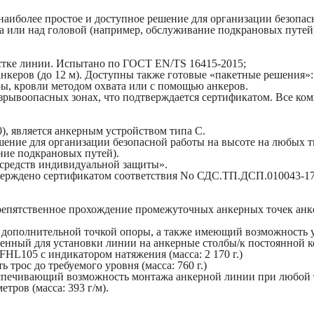
наиболее простое и доступное решение для организации безопа
са или над головой (например, обслуживание подкрановых путей
астке линии. Испытано по ГОСТ EN/TS 16415-2015;
ров (до 12 м). Доступны также готовые «пакетные решения»: 12,
ры, кровли методом охвата или с помощью анкеров.
зрывоопасных зонах, что подтверждается сертификатом. Все ко
), является анкерным устройством типа С.
ешение для организации безопасной работы на высоте на любых 
ние подкрановых путей).
 средств индивидуальной защиты».
верждено сертификатом соответствия No СДС.ТП.ДСП.010043-17 
препятственное прохождение промежуточных анкерных точек анке
ополнительной точкой опоры, а также имеющий возможность уста
енный для установки линии на анкерные столбы/к постоянной кон
FHL105 с индикатором натяжения (масса: 2 170 г.)
 трос до требуемого уровня (масса: 760 г.)
спечивающий возможность монтажа анкерной линии при любой тр
тров (масса: 393 г/м).