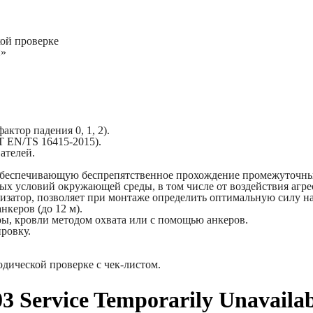
кой проверке
и»
ктор падения 0, 1, 2).
Т EN/TS 16415-2015).
ателей.
 обеспечивающую беспрепятственное прохождение промежуточны
х условий окружающей среды, в том числе от воздействия агре
изатор, позволяет при монтаже определить оптимальную силу н
керов (до 12 м).
ры, кровли методом охвата или с помощью анкеров.
ровку.
одической проверке с чек-листом.