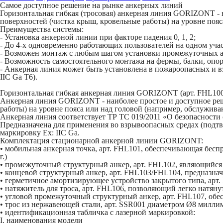
Самое доступное решение на рынке анкерных линий
Горизонтальная гибкая (тросовая) анкерная линия GORIZONT - 
поверхностей (чистка крыш, кровельные работы) на уровне поя
Преимущества системы:
- Установка анкерной линии при факторе падения 0, 1, 2;
- До 4-х одновременно работающих пользователей на одном уч
- Возможен монтаж с любым шагом установки промежуточных анке
- Возможность самостоятельного монтажа на фермы, балки, опо
- Анкерная линия может быть установлена в пожароопасных и в
IIC Ga T6).
Горизонтальная гибкая анкерная линия GORIZONT
(арт. FHL100
Анкерная линия GORIZONT
- наиболее простое и доступное р
работы) на уровне пояса или над головой (например, обслужива
Анкерная линия cоответствует ТР ТС 019/2011 «О безопасности
Предназначена для применения во взрывоопасных средах (подт
маркировку Ex: IIC Ga.
Комплектация стационарной анкерной линии GORIZONT:
• мобильная анкерная точка, арт. FHL101, обеспечивающая бес
г.)
• промежуточный структурный анкер, арт. FHL102, являющийся д
• концевой структурный анкер, арт. FHL103/FHL104, предназнач
• герметичное амортизирующее устройство закрытого типа, арт. 
• натяжитель для троса, арт. FHL106, позволяющий легко натянуть
• угловой промежуточный структурный анкер, арт. FHL107, обе
• трос из нержавеющей стали, арт. SSR001 диаметром Ø8 миллиме
• идентификационная табличка с лазерной маркировкой:
I. наименования модели