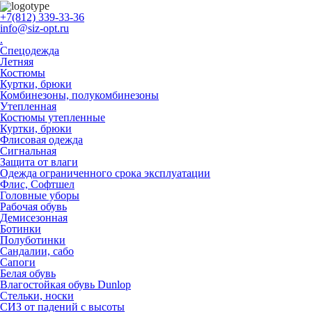
+7(812) 339-33-36
info@siz-opt.ru
.
Спецодежда
Летняя
Костюмы
Куртки, брюки
Комбинезоны, полукомбинезоны
Утепленная
Костюмы утепленные
Куртки, брюки
Флисовая одежда
Сигнальная
Защита от влаги
Одежда ограниченного срока эксплуатации
Флиc, Софтшел
Головные уборы
Рабочая обувь
Демисезонная
Ботинки
Полуботинки
Сандалии, сабо
Сапоги
Белая обувь
Влагостойкая обувь Dunlop
Стельки, носки
СИЗ от падений с высоты