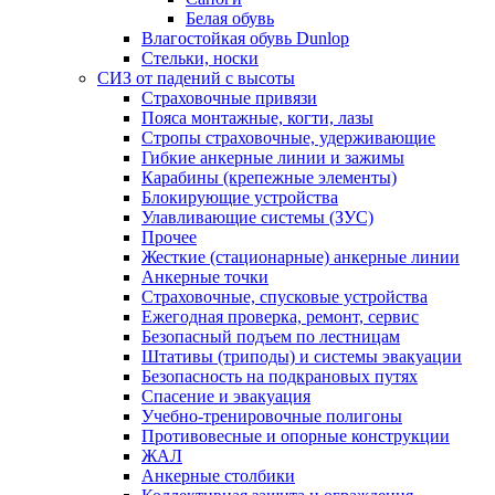
Белая обувь
Влагостойкая обувь Dunlop
Стельки, носки
СИЗ от падений с высоты
Страховочные привязи
Пояса монтажные, когти, лазы
Стропы страховочные, удерживающие
Гибкие анкерные линии и зажимы
Карабины (крепежные элементы)
Блокирующие устройства
Улавливающие системы (ЗУС)
Прочее
Жесткие (стационарные) анкерные линии
Анкерные точки
Страховочные, спусковые устройства
Ежегодная проверка, ремонт, сервис
Безопасный подъем по лестницам
Штативы (триподы) и системы эвакуации
Безопасность на подкрановых путях
Спасение и эвакуация
Учебно-тренировочные полигоны
Противовесные и опорные конструкции
ЖАЛ
Анкерные столбики