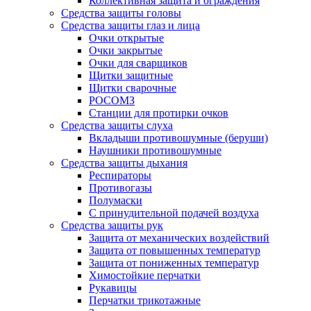
Коллективная защита и ограждения
Средства защиты головы
Средства защиты глаз и лица
Очки открытые
Очки закрытые
Очки для сварщиков
Щитки защитные
Щитки сварочные
РОСОМЗ
Станции для протирки очков
Средства защиты слуха
Вкладыши противошумные (беруши)
Наушники противошумные
Средства защиты дыхания
Респираторы
Противогазы
Полумаски
С принудительной подачей воздуха
Средства защиты рук
Защита от механических воздействий
Защита от повышенных температур
Защита от пониженных температур
Химостойкие перчатки
Рукавицы
Перчатки трикотажные